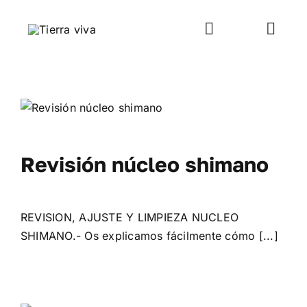
Saltar
al
Toggle
Toggl
contenido
Navigation
Navig
WooCommerce My Account
Inicio
WooCommerce Cart
Rutas y viajes
Revisión núcleo shimano
Taller mecánica
Venta-alquiler
REVISION, AJUSTE Y LIMPIEZA NUCLEO
SHIMANO.- Os explicamos fácilmente cómo [...]
Escuela
Galería