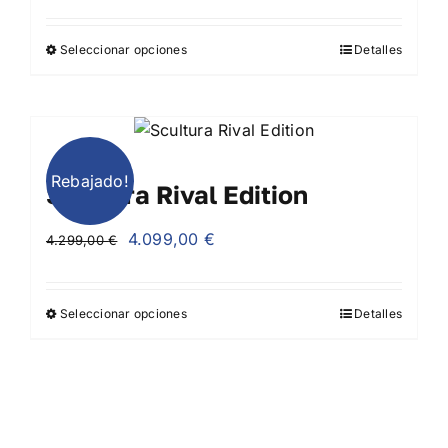
precio
precio
original
actual
Seleccionar opciones
Detalles
era:
es:
4.999,00 €.
4.799,00 €.
Rebajado!
Scultura Rival Edition
El
El
4.099,00
€
4.299,00
€
precio
precio
original
actual
Seleccionar opciones
Detalles
era:
es:
4.299,00 €.
4.099,00 €.