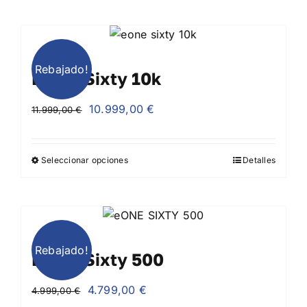
2.599,00 €.
2.399,00 €.
Rebajado!
EONE Sixty 10k
El
El
10.999,00
€
11.999,00
€
precio
precio
original
actual
Seleccionar opciones
Detalles
era:
es:
11.999,00 €.
10.999,00 €.
Rebajado!
EONE Sixty 500
El
El
4.799,00
€
4.999,00
€