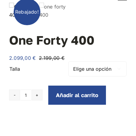
Rebajado!
Blog
One Forty 400
Contacto
2.099,00
€
2.199,00
€
El
El
precio
precio
Talla

original
actual
era:
es:
2.199,00 €.
2.099,00 €.
Añadir al carrito
One
Forty
400
cantidad