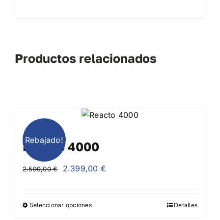
Productos relacionados
Rebajado!
Reacto 4000
El
El
2.399,00
€
2.599,00
€
precio
precio
original
actual
Seleccionar opciones
Detalles
era:
es: