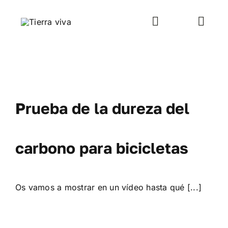
Saltar
al
Toggle
Toggl
contenido
Navigation
Navig
WooCommerce My Account
Inicio
WooCommerce Cart
Rutas y viajes
Prueba de la dureza del
Taller mecánica
carbono para bicicletas
Venta-alquiler
Os vamos a mostrar en un vídeo hasta qué [...]
Escuela
Galería