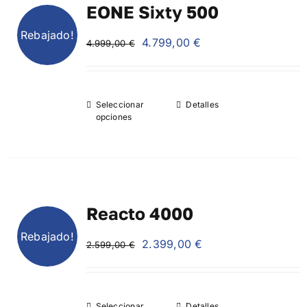
EONE Sixty 500
Rebajado!
El
El
4.799,00
€
4.999,00
€
precio
precio
original
actual
era:
es:
Seleccionar
Detalles
4.999,00 €.
4.799,00 €.
opciones
Reacto 4000
Rebajado!
El
El
2.399,00
€
2.599,00
€
precio
precio
original
actual
era:
es:
Seleccionar
Detalles