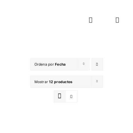
Saltar
al
contenido
Toggle
Toggl
Navigation
Navig
WooCom
Woo
Ordena por
Fecha
Mostrar
12 productos