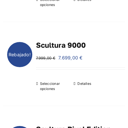
2.599,00 €.
2.399,00 €.
opciones
Scultura 9000
Rebajado!
El
El
7.699,00
€
7.999,00
€
precio
precio
original
actual
era:
es:
Seleccionar
Detalles
7.999,00 €.
7.699,00 €.
opciones