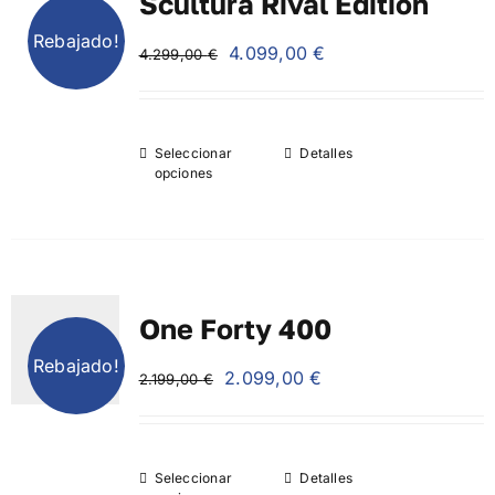
Scultura Rival Edition
Rebajado!
El
El
4.099,00
€
4.299,00
€
precio
precio
original
actual
era:
es:
Seleccionar
Detalles
4.299,00 €.
4.099,00 €.
opciones
One Forty 400
Rebajado!
El
El
2.099,00
€
2.199,00
€
precio
precio
original
actual
era:
es:
Seleccionar
Detalles