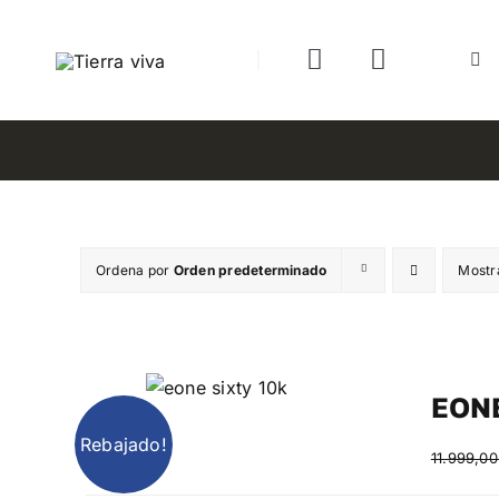
Saltar
al
contenido
Ordena por
Orden predeterminado
Mostr
EONE
Rebajado!
11.999,0