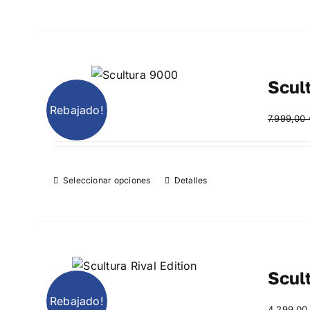
Scul
Rebajado!
7.999,00
Seleccionar opciones
Detalles
Scult
Rebajado!
4.299,0