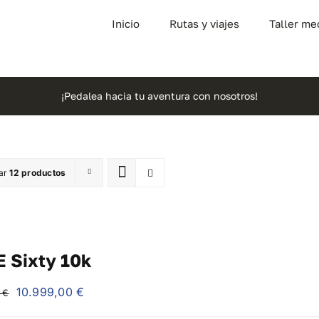
Inicio
Rutas y viajes
Taller me
¡Pedalea hacia tu aventura con nosotros!
ar
12 productos
 Sixty 10k
El
El
10.999,00
€
0
€
precio
precio