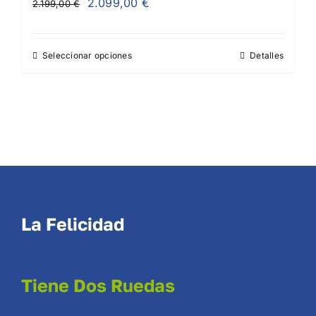
El
El
2.099,00
€
2.199,00
€
precio
precio
original
actual
Seleccionar opciones
Detalles
era:
es:
2.199,00 €.
2.099,00 €.
La Felicidad
Tiene Dos Ruedas