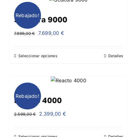
Rebajado!
Scultura 9000
El
El
7.699,00
€
7.999,00
€
precio
precio
original
actual
Seleccionar opciones
Detalles
era:
es:
7.999,00 €.
7.699,00 €.
Rebajado!
Reacto 4000
El
El
2.399,00
€
2.599,00
€
precio
precio
original
actual
Seleccionar opciones
Detalles