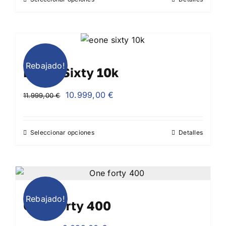
era:
es:
2.599,00 €.
2.399,00 €.
Rebajado!
EONE Sixty 10k
El
El
10.999,00
€
11.999,00
€
precio
precio
original
actual
Seleccionar opciones
Detalles
era:
es:
11.999,00 €.
10.999,00 €.
Rebajado!
One Forty 400