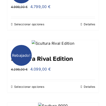
El
El
4.799,00
€
4.999,00
€
precio
precio
Blog
original
actual
Seleccionar opciones
Detalles
era:
es:
Contacto
4.999,00 €.
4.799,00 €.
Rebajado!
Scultura Rival Edition
El
El
4.099,00
€
4.299,00
€
precio
precio
original
actual
Seleccionar opciones
Detalles
era:
es:
4.299,00 €.
4.099,00 €.