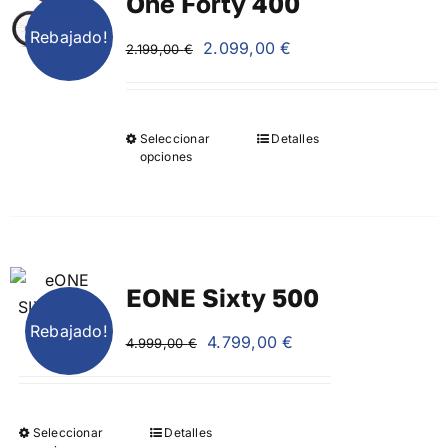
One Forty 400
Rebajado!
El
El
2.099,00
€
2.199,00
€
precio
precio
original
actual
era:
es:
Seleccionar
Detalles
2.199,00 €.
2.099,00 €.
opciones
EONE Sixty 500
Rebajado!
El
El
4.799,00
€
4.999,00
€
precio
precio
original
actual
era:
es:
Seleccionar
Detalles