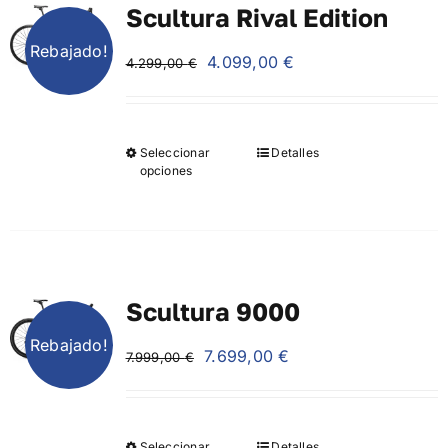
Scultura Rival Edition
Galería
Rebajado!
El
El
4.099,00
€
4.299,00
€
Blog
precio
precio
original
actual
era:
es:
Contacto
Seleccionar
Detalles
4.299,00 €.
4.099,00 €.
opciones
Scultura 9000
Rebajado!
El
El
7.699,00
€
7.999,00
€
precio
precio
original
actual
era:
es:
Seleccionar
Detalles