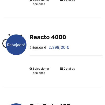
7.999,00 €.
7.699,00 €.
opciones
Reacto 4000
Rebajado!
El
El
2.399,00
€
2.599,00
€
precio
precio
original
actual
era:
es:
Seleccionar
Detalles
2.599,00 €.
2.399,00 €.
opciones