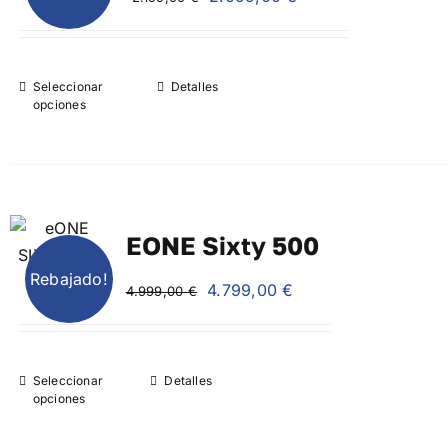
precio
precio
original
actual
era:
es:
Seleccionar
Detalles
2.199,00 €.
2.099,00 €.
opciones
EONE Sixty 500
Rebajado!
El
El
4.799,00
€
4.999,00
€
precio
precio
original
actual
era:
es:
Seleccionar
Detalles
4.999,00 €.
4.799,00 €.
opciones