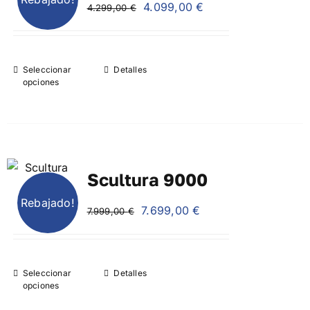
El
El
4.099,00
€
4.299,00
€
precio
precio
Blog
original
actual
era:
es:
Seleccionar
Detalles
4.299,00 €.
4.099,00 €.
opciones
Contacto
Scultura 9000
Rebajado!
El
El
7.699,00
€
7.999,00
€
precio
precio
original
actual
era:
es:
Seleccionar
Detalles
7.999,00 €.
7.699,00 €.
opciones