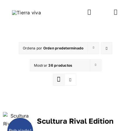
Saltar
al
Toggle
Toggl
contenido
Navigation
Navig
WooCommerce My Account
Inicio
Ordena por
Orden predeterminado
WooCommerce Cart
Rutas y viajes
Mostrar
36 productos
Taller mecánica
Venta-alquiler
Escuela
Scultura Rival Edition
Galería
Rebajado!