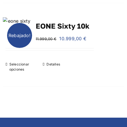
EONE Sixty 10k
Rebajado!
El
El
10.999,00
€
11.999,00
€
precio
precio
original
actual
era:
es:
Seleccionar
Detalles
11.999,00 €.
10.999,00 €.
opciones