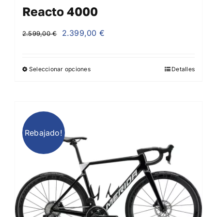
Reacto 4000
El
El
2.399,00
€
2.599,00
€
precio
precio
original
actual
Seleccionar opciones
Detalles
era:
es:
2.599,00 €.
2.399,00 €.
Rebajado!