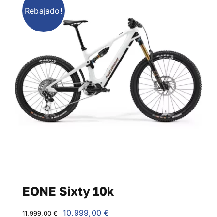
Galería
Rebajado!
Blog
Contacto
EONE Sixty 10k
El
El
10.999,00
€
11.999,00
€