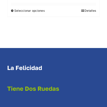
original
actual
Seleccionar opciones
Detalles
era:
es:
4.299,00 €.
4.099,00 €.
La Felicidad
Tiene Dos Ruedas