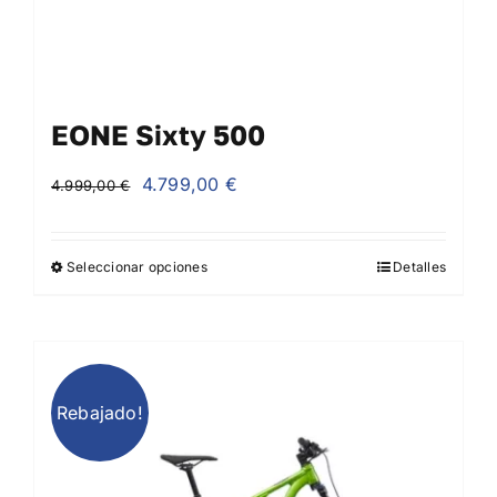
EONE Sixty 500
El
El
4.799,00
€
4.999,00
€
precio
precio
original
actual
Seleccionar opciones
Detalles
era:
es:
4.999,00 €.
4.799,00 €.
Rebajado!