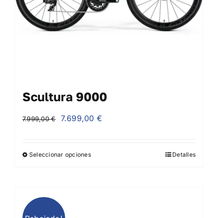
Scultura 9000
El
El
7.699,00
€
7.999,00
€
precio
precio
original
actual
Seleccionar opciones
Detalles
era:
es:
7.999,00 €.
7.699,00 €.