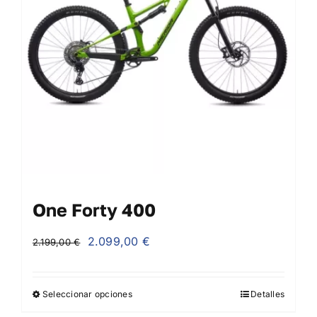
One Forty 400
El
El
2.099,00
€
2.199,00
€
precio
precio
original
actual
Seleccionar opciones
Detalles
era:
es: