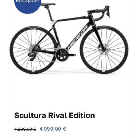
Rebajado!
Scultura Rival Edition
El
El
4.099,00
€
4.299,00
€
precio
precio