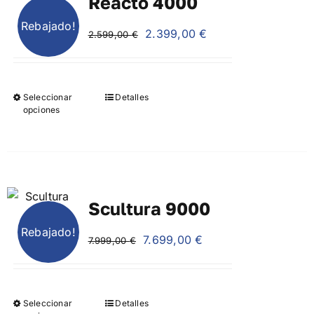
Reacto 4000
Rebajado!
El
El
2.399,00
€
2.599,00
€
precio
precio
original
actual
era:
es:
Seleccionar
Detalles
2.599,00 €.
2.399,00 €.
opciones
Scultura 9000
Rebajado!
El
El
7.699,00
€
7.999,00
€
precio
precio
original
actual
era:
es:
Seleccionar
Detalles