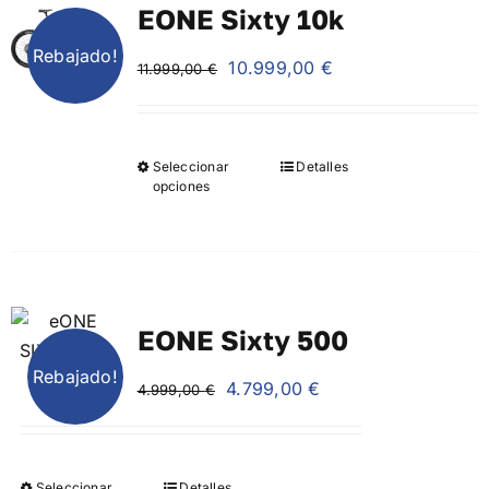
EONE Sixty 10k
Galería
Rebajado!
El
El
10.999,00
€
11.999,00
€
Blog
precio
precio
original
actual
era:
es:
Contacto
Seleccionar
Detalles
11.999,00 €.
10.999,00 €.
opciones
EONE Sixty 500
Rebajado!
El
El
4.799,00
€
4.999,00
€
precio
precio
original
actual
era:
es:
Seleccionar
Detalles