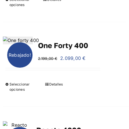
4.999,00 €.
4.799,00 €.
opciones
One Forty 400
Rebajado!
El
El
2.099,00
€
2.199,00
€
precio
precio
original
actual
era:
es:
Seleccionar
Detalles
2.199,00 €.
2.099,00 €.
opciones