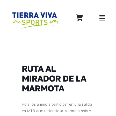
Saltar
al
contenido
Toggle
Toggl
Navigation
Navig
WooCommerce My Account
Inicio
WooCommerce Cart
Rutas y viajes
RUTA AL
Taller mecánica
MIRADOR DE LA
MARMOTA
Venta-alquiler
Escuela
Hola, os animo a participar en una salida
en MTB al mirador de la Marmota sobre