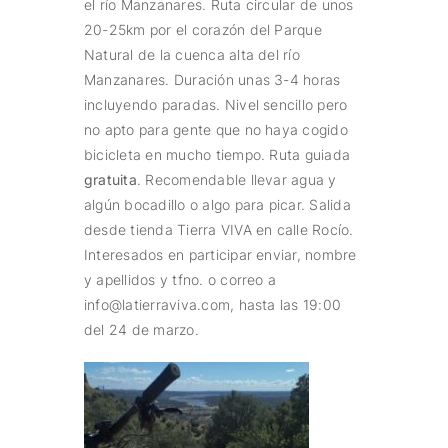
el río Manzanares.
Ruta circular de unos
Galería
20-25km por el corazón del Parque
Natural de la cuenca alta del río
Manzanares.
Duración unas 3-4 horas
Blog
incluyendo paradas.
Nivel sencillo pero
no apto para gente que no haya cogido
Contacto
bicicleta en mucho tiempo.
Ruta guiada
gratuita
. Recomendable llevar agua y
algún bocadillo o algo para picar.
Salida
desde tienda Tierra VIVA en calle Rocío.
Interesados ​​en participar enviar, nombre
y apellidos y tfno.
o correo a
info@latierraviva.com, hasta las 19:00
del 24 de marzo.